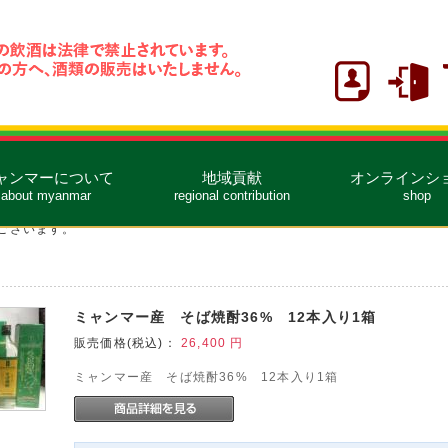
ャンマーについて
地域貢献
オンラインシ
about myanmar
regional contribution
shop
ございます。
ミャンマー産 そば焼酎36% 12本入り1箱
販売価格(税込)：
26,400
円
ミャンマー産 そば焼酎36% 12本入り1箱