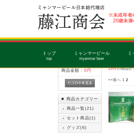
トップ
ミャンマービール
ミ
現在のカゴの中
■
全商品
top
myanmar beer
合計数量：
0
28件
の商品が
商品金額：
0円
<<前へ
1
2
商品カテゴリー
■
商品一覧(21)
セット商品(1)
グッズ(6)