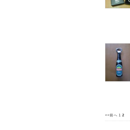
<<前へ
1
2